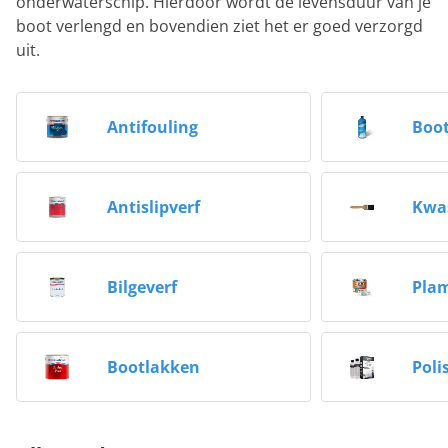
onderwaterschip. Hierdoor wordt de levensduur van je
boot verlengd en bovendien ziet het er goed verzorgd
uit.
Antifouling
Boot
Antislipverf
Kwa
Bilgeverf
Pla
Bootlakken
Poli