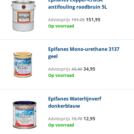
antifouling roodbruin 5L
151,95
Adviesprijs
191,25
Op voorraad
Epifanes
Mono-urethane 3137
geel
34,95
Adviesprijs
43,40
Op voorraad
Epifanes
Waterlijnverf
donkerblauw
12,95
Adviesprijs
15,70
Op voorraad