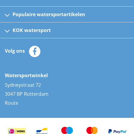
Populaire watersportartikelen
Fusion bootradio's
Kinder reddingsvesten
KOK watersport
Watersportwinkel
Automatische reddingsvesten
Klantenservice
Zeilkleding
Volg ons
Merken
Zonnepanelen
Bootaccessoires
Bootlakken
Vacatures
AIS transponders
Watersportwinkel
Advies & uitleg
Stootwillen en fenders
Sydneystraat 72
Bootkussens
3047 BP Rotterdam
Zwemtrappen
Route
Navigatieverlichting