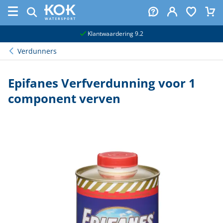
naar hoofdinhoud
Klantwaardering 9.2
Verdunners
Epifanes Verfverdunning voor 1
component verven