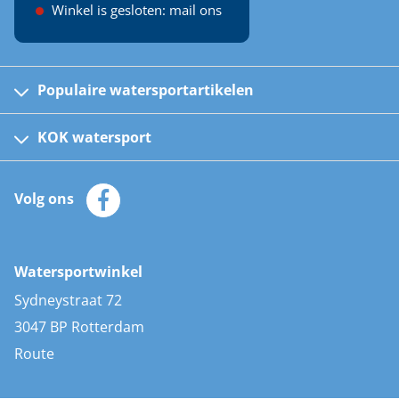
Winkel is gesloten: mail ons
Populaire watersportartikelen
Fusion bootradio's
Kinder reddingsvesten
KOK watersport
Watersportwinkel
Automatische reddingsvesten
Klantenservice
Zeilkleding
Volg ons
Merken
Zonnepanelen
Bootaccessoires
Bootlakken
Vacatures
AIS transponders
Watersportwinkel
Advies & uitleg
Stootwillen en fenders
Sydneystraat 72
Bootkussens
3047 BP Rotterdam
Zwemtrappen
Route
Navigatieverlichting