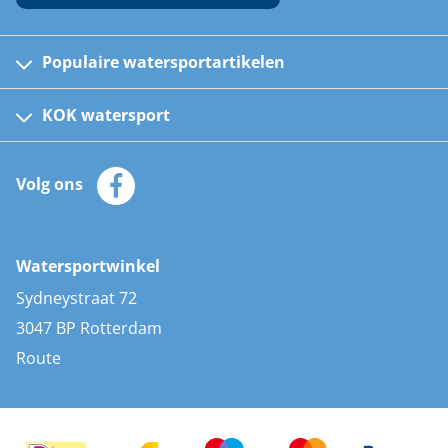
Populaire watersportartikelen
Fusion bootradio's
Kinder reddingsvesten
KOK watersport
Watersportwinkel
Automatische reddingsvesten
Klantenservice
Zeilkleding
Volg ons
Merken
Zonnepanelen
Bootaccessoires
Bootlakken
Vacatures
AIS transponders
Watersportwinkel
Advies & uitleg
Stootwillen en fenders
Sydneystraat 72
Bootkussens
3047 BP Rotterdam
Zwemtrappen
Route
Navigatieverlichting