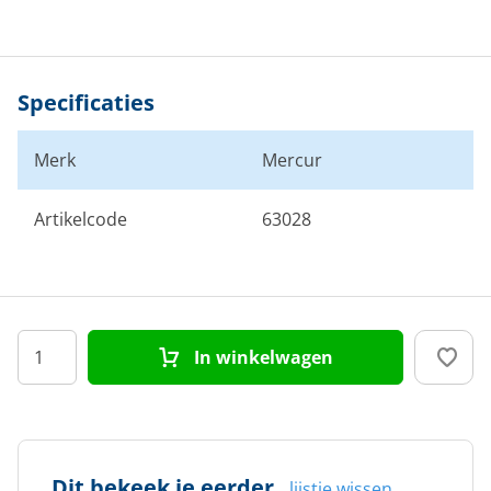
Specificaties
Merk
Mercur
Artikelcode
63028
In winkelwagen
Dit bekeek je eerder
lijstje wissen