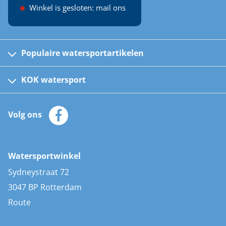
Winkel is gesloten: mail ons
Populaire watersportartikelen
Fusion bootradio's
Kinder reddingsvesten
KOK watersport
Watersportwinkel
Automatische reddingsvesten
Klantenservice
Zeilkleding
Volg ons
Merken
Zonnepanelen
Bootaccessoires
Bootlakken
Vacatures
AIS transponders
Watersportwinkel
Advies & uitleg
Stootwillen en fenders
Sydneystraat 72
Bootkussens
3047 BP Rotterdam
Zwemtrappen
Route
Navigatieverlichting