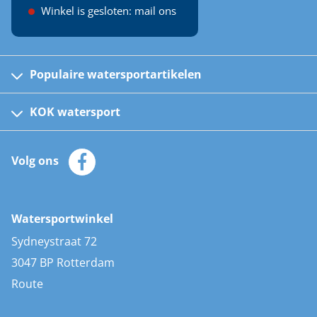
Winkel is gesloten: mail ons
Populaire watersportartikelen
Fusion bootradio's
Kinder reddingsvesten
KOK watersport
Watersportwinkel
Automatische reddingsvesten
Klantenservice
Zeilkleding
Volg ons
Merken
Zonnepanelen
Bootaccessoires
Bootlakken
Vacatures
AIS transponders
Watersportwinkel
Advies & uitleg
Stootwillen en fenders
Sydneystraat 72
Bootkussens
3047 BP Rotterdam
Zwemtrappen
Route
Navigatieverlichting