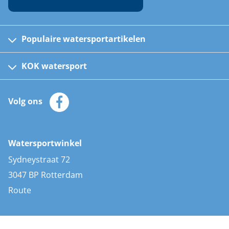
Populaire watersportartikelen
Fusion bootradio's
Kinder reddingsvesten
KOK watersport
Watersportwinkel
Automatische reddingsvesten
Klantenservice
Zeilkleding
Volg ons
Merken
Zonnepanelen
Bootaccessoires
Bootlakken
Vacatures
AIS transponders
Watersportwinkel
Advies & uitleg
Stootwillen en fenders
Sydneystraat 72
Bootkussens
3047 BP Rotterdam
Zwemtrappen
Route
Navigatieverlichting