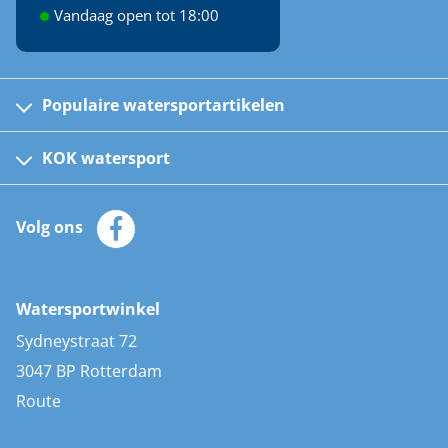
Vandaag open tot 18:00
Populaire watersportartikelen
Fusion bootradio's
Kinder reddingsvesten
KOK watersport
Watersportwinkel
Automatische reddingsvesten
Klantenservice
Zeilkleding
Volg ons
Merken
Zonnepanelen
Bootaccessoires
Bootlakken
Vacatures
AIS transponders
Watersportwinkel
Advies & uitleg
Stootwillen en fenders
Sydneystraat 72
Bootkussens
3047 BP Rotterdam
Zwemtrappen
Route
Navigatieverlichting