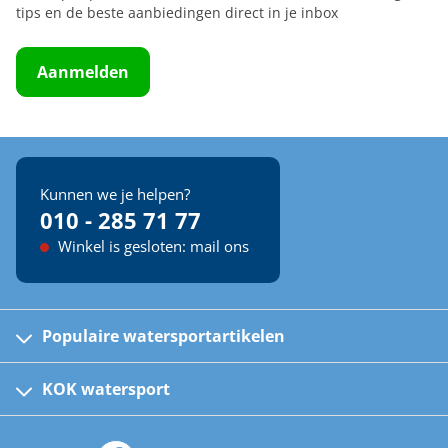
tips en de beste aanbiedingen direct in je inbox
Aanmelden
Kunnen we je helpen?
010 - 285 71 77
Winkel is gesloten: mail ons
Populaire watersportartikelen
Fusion bootradio's
Kinder reddingsvesten
KOK watersport
Watersportwinkel
Automatische reddingsvesten
Klantenservice
Zeilkleding