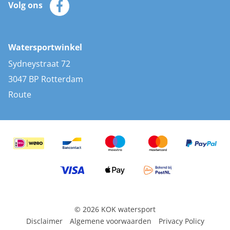
Volg ons
Merken
Zonnepanelen
Bootaccessoires
Bootlakken
Vacatures
AIS transponders
Watersportwinkel
Advies & uitleg
Stootwillen en fenders
Sydneystraat 72
Bootkussens
3047 BP Rotterdam
Zwemtrappen
Route
Navigatieverlichting
© 2026 KOK watersport
Disclaimer
Algemene voorwaarden
Privacy Policy