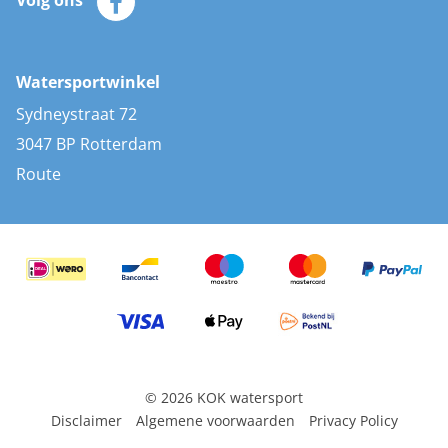
Merken
Zonnepanelen
Bootaccessoires
Bootlakken
Vacatures
AIS transponders
Watersportwinkel
Advies & uitleg
Stootwillen en fenders
Sydneystraat 72
Bootkussens
3047 BP Rotterdam
Zwemtrappen
Route
Navigatieverlichting
© 2026 KOK watersport
Disclaimer
Algemene voorwaarden
Privacy Policy