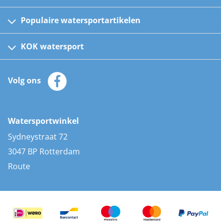
Populaire watersportartikelen
Fusion bootradio's
Kinder reddingsvesten
KOK watersport
Watersportwinkel
Automatische reddingsvesten
Klantenservice
Zeilkleding
Volg ons
Merken
Zonnepanelen
Bootaccessoires
Bootlakken
Vacatures
AIS transponders
Watersportwinkel
Advies & uitleg
Stootwillen en fenders
Sydneystraat 72
Bootkussens
3047 BP Rotterdam
Zwemtrappen
Route
Navigatieverlichting