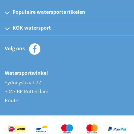
Populaire watersportartikelen
Fusion bootradio's
Kinder reddingsvesten
KOK watersport
Watersportwinkel
Automatische reddingsvesten
Klantenservice
Zeilkleding
Volg ons
Merken
Zonnepanelen
Bootaccessoires
Bootlakken
Vacatures
AIS transponders
Watersportwinkel
Advies & uitleg
Stootwillen en fenders
Sydneystraat 72
Bootkussens
3047 BP Rotterdam
Zwemtrappen
Route
Navigatieverlichting