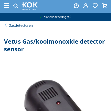
naar hoofdinhoud
Klantwaardering 9.2
Gasdetectoren
Vetus Gas/koolmonoxide detector
sensor