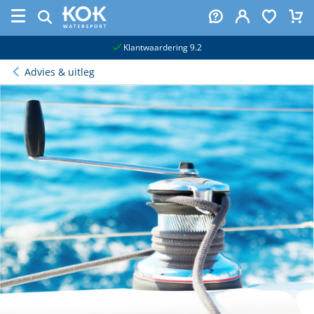
naar hoofdinhoud
Klantwaardering 9.2
Advies & uitleg