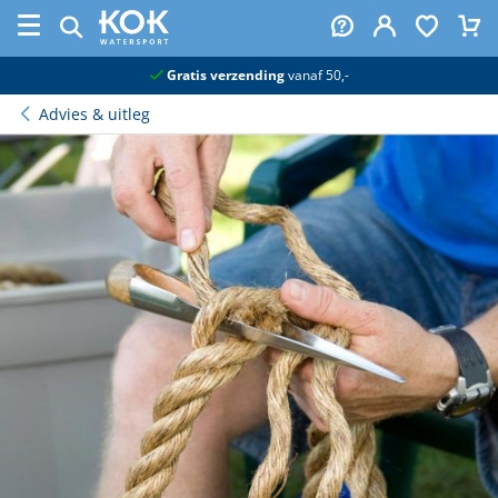
naar hoofdinhoud
Echte watersportwinkel
Advies & uitleg