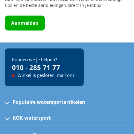
tips en de beste aanbiedingen direct in je inbox
Aanmelden
Kunnen we je helpen?
010 - 285 71 77
Winkel is gesloten: mail ons
Populaire watersportartikelen
Fusion bootradio's
Kinder reddingsvesten
KOK watersport
Watersportwinkel
Automatische reddingsvesten
Klantenservice