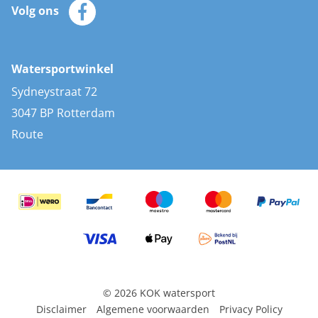
Zeilkleding
Volg ons
Merken
Zonnepanelen
Bootaccessoires
Bootlakken
Vacatures
AIS transponders
Watersportwinkel
Advies & uitleg
Stootwillen en fenders
Sydneystraat 72
Bootkussens
3047 BP Rotterdam
Zwemtrappen
Route
Navigatieverlichting
© 2026 KOK watersport
Disclaimer
Algemene voorwaarden
Privacy Policy