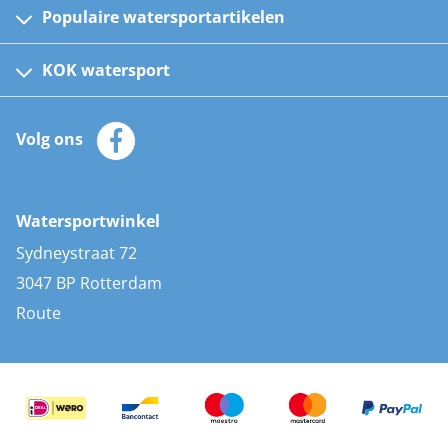
Populaire watersportartikelen
Fusion bootradio's
Kinder reddingsvesten
KOK watersport
Watersportwinkel
Automatische reddingsvesten
Klantenservice
Zeilkleding
Volg ons
Merken
Zonnepanelen
Bootaccessoires
Bootlakken
Vacatures
AIS transponders
Watersportwinkel
Advies & uitleg
Stootwillen en fenders
Sydneystraat 72
Bootkussens
3047 BP Rotterdam
Zwemtrappen
Route
Navigatieverlichting