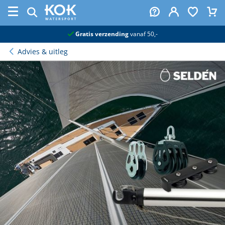
naar hoofdinhoud
Echte watersportwinkel
Advies & uitleg