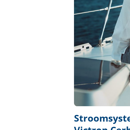
Techniek en motor
Tuigage en dekbeslag
Veiligheid
Boten, toebehoren en fun
Meubels en lifestyle
SALE
Stroomsyst
Victron Cer