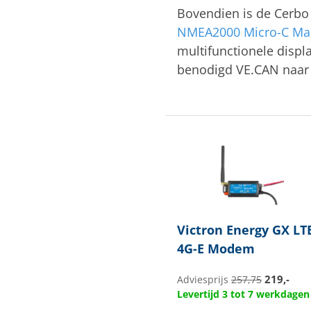
Bovendien is de Cerbo
NMEA2000 Micro-C Mal
multifunctionele displ
benodigd VE.CAN naar R
Victron Energy
GX LT
4G-E Modem
219,-
Adviesprijs
257,75
Levertijd 3 tot 7 werkdagen