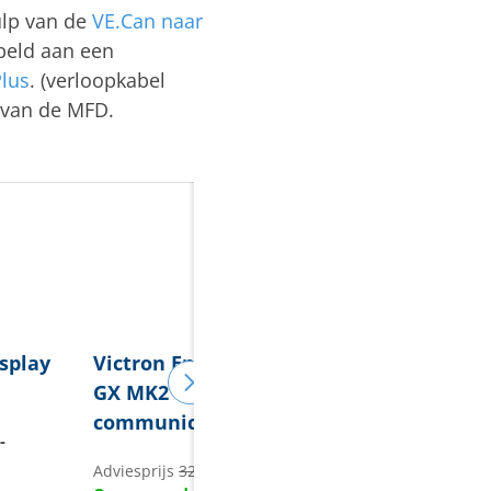
ulp van de
VE.Can naar
peld aan een
lus
. (verloopkabel
f van de MFD.
splay
Victron Energy
Cerbo
GX MK2
communicatiecentrum
-
229,95
Adviesprijs
320,65