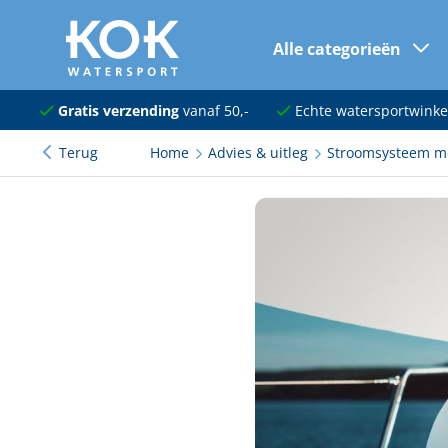
Alle categorieën
naar hoofdinhoud
Navigatie
Gratis verzending
vanaf 50,-
Echte watersportwinke
Terug
Home
Advies & uitleg
Stroomsysteem mo
Dekuitrusting
Ankeren en afmeren
Onderhoud en verf
Elektra
Kleding en schoenen
Sanitair
Kajuit en kombuis