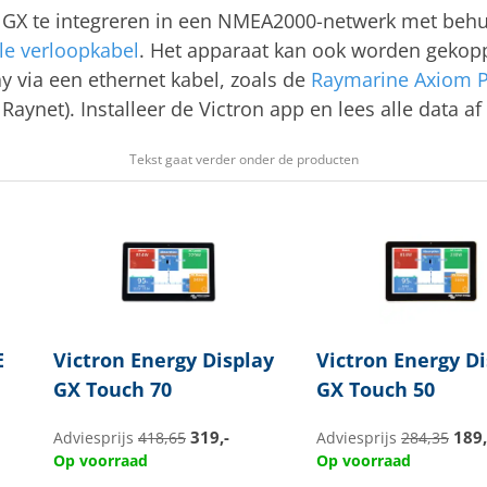
 GX te integreren in een NMEA2000-netwerk met beh
e verloopkabel
. Het apparaat kan ook worden gekop
ay via een ethernet kabel, zoals de
Raymarine Axiom P
aynet). Installeer de Victron app en lees alle data a
Tekst gaat verder onder de producten
E
Victron Energy
Display
Victron Energy
Di
GX Touch 70
GX Touch 50
319,-
189,
Adviesprijs
418,65
Adviesprijs
284,35
Op voorraad
Op voorraad