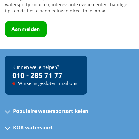
watersportproducten, interessante evenementen, handige
tips en de beste aanbiedingen direct in je inbox
Aanmelden
Kunnen we je helpen?
010 - 285 71 77
Winkel is gesloten: mail ons
Populaire watersportartikelen
Fusion bootradio's
Kinder reddingsvesten
KOK watersport
Watersportwinkel
Automatische reddingsvesten