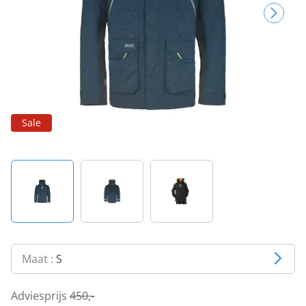
Sale
Maat :
S
Adviesprijs
450,-