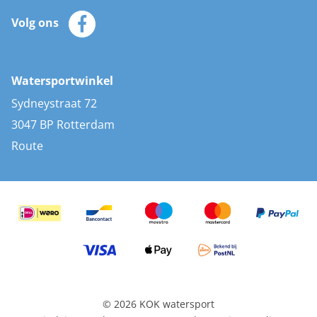
Klantenservice
Zeilkleding
Volg ons
Merken
Zonnepanelen
Bootaccessoires
Bootlakken
Vacatures
AIS transponders
Watersportwinkel
Advies & uitleg
Stootwillen en fenders
Sydneystraat 72
Bootkussens
3047 BP Rotterdam
Zwemtrappen
Route
Navigatieverlichting
© 2026 KOK watersport