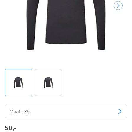
Maat :
XS
50,-