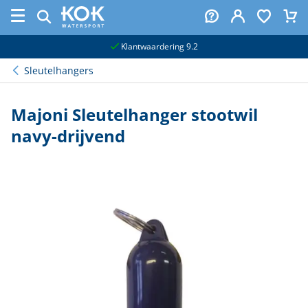
naar hoofdinhoud
Klantwaardering 9.2
Sleutelhangers
Majoni Sleutelhanger stootwil
navy-drijvend