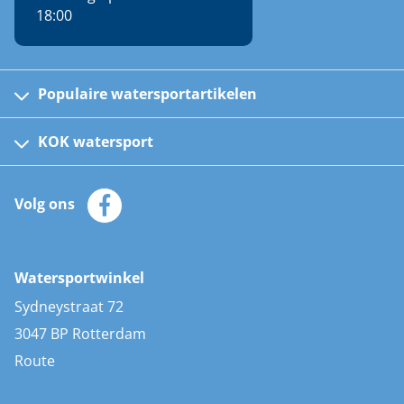
18:00
Populaire watersportartikelen
Fusion bootradio's
Kinder reddingsvesten
KOK watersport
Watersportwinkel
Automatische reddingsvesten
Klantenservice
Zeilkleding
Volg ons
Merken
Zonnepanelen
Bootaccessoires
Bootlakken
Vacatures
AIS transponders
Watersportwinkel
Advies & uitleg
Stootwillen en fenders
Sydneystraat 72
Bootkussens
3047 BP Rotterdam
Zwemtrappen
Route
Navigatieverlichting