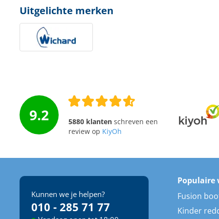
Uitgelichte merken
Techniek en motor
Tuigage en dekbeslag
Veiligheid
Boten, toebehoren en fun
Meubels en lifestyle
9.2
SALE
5880 klanten
schreven een
review op
KiyOh
Populaire 
Kunnen we je helpen?
Fusion boo
010 - 285 71 77
Kinder red