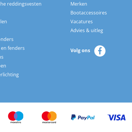
he reddingsvesten
Merken
Bootaccessoires
len
Vacatures
Advies & uitleg
onders
 en fenders
Volg ons
ns
pen
rlichting