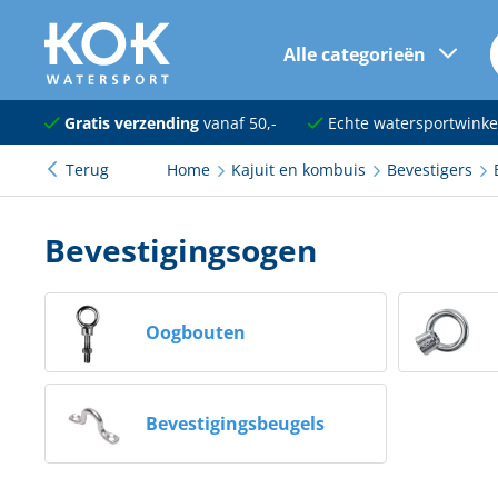
Alle categorieën
naar hoofdinhoud
Navigatie
Gratis verzending
vanaf 50,-
Echte watersportwinke
Terug
Home
Kajuit en kombuis
Bevestigers
Dekuitrusting
Ankeren en afmeren
Bevestigingsogen
Onderhoud en verf
Elektra
Oogbouten
Kleding en schoenen
Bevestigingsbeugels
Sanitair
Kajuit en kombuis