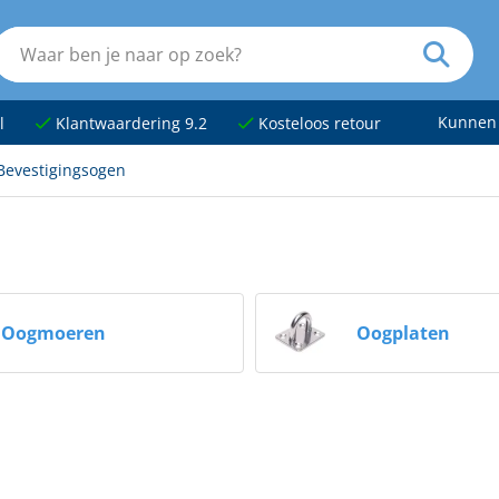
Kunnen
l
Klantwaardering 9.2
Kosteloos retour
Bevestigingsogen
Oogmoeren
Oogplaten