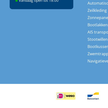
Vandaag open tot 18:00
Automatisc
Zeilkleding
Zonnepane
Bootlakken
AIS transp
Stootwillen
Bootkusse
Zwemtrap
Navigatieve