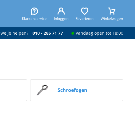
Klantenservice
Inloggen
Favorieten
Winkelwagen
 we je helpen?
010 - 285 71 77
Vandaag open tot 18:00
Schroefogen