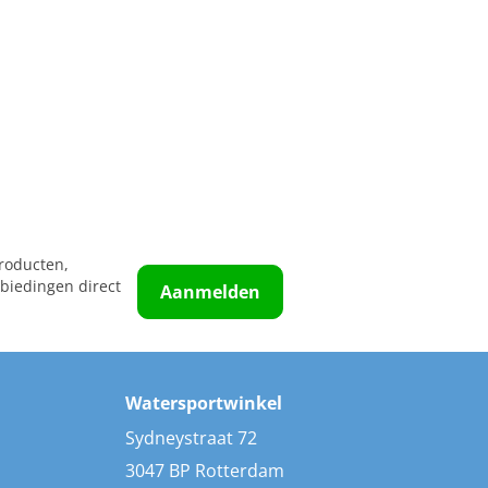
roducten,
biedingen direct
Aanmelden
Watersportwinkel
Sydneystraat 72
3047 BP Rotterdam