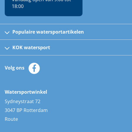
18:00
Populaire watersportartikelen
Fusion bootradio's
Kinder reddingsvesten
KOK watersport
Watersportwinkel
Automatische reddingsvesten
Klantenservice
Zeilkleding
Volg ons
Merken
Zonnepanelen
Bootaccessoires
Bootlakken
Vacatures
AIS transponders
Watersportwinkel
Advies & uitleg
Stootwillen en fenders
Sydneystraat 72
Bootkussens
3047 BP Rotterdam
Zwemtrappen
Route
Navigatieverlichting