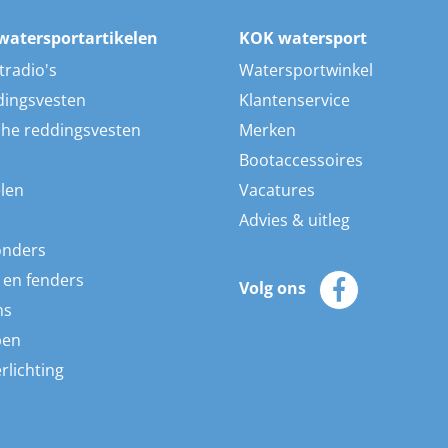
watersportartikelen
KOK watersport
tradio's
Watersportwinkel
dingsvesten
Klantenservice
he reddingsvesten
Merken
Bootaccessoires
len
Vacatures
Advies & uitleg
onders
 en fenders
Volg ons
ns
pen
rlichting