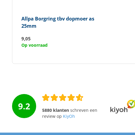
Allpa
Borgring tbv dopmoer as
25mm
9,05
Op voorraad
9.2
5880 klanten
schreven een
review op
KiyOh