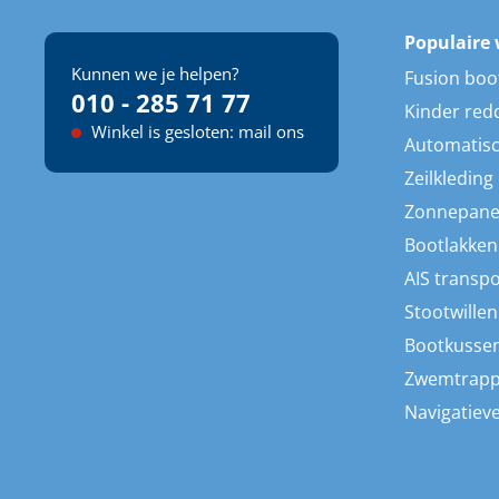
Populaire 
Kunnen we je helpen?
Fusion boo
010 - 285 71 77
Kinder red
Winkel is gesloten: mail ons
Automatisc
Zeilkleding
Zonnepane
Bootlakken
AIS transp
Stootwillen
Bootkusse
Zwemtrap
Navigatieve