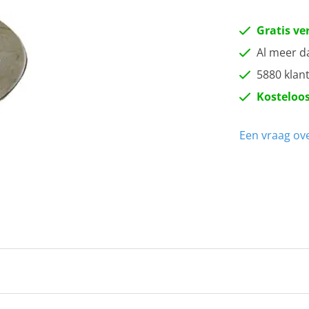
Gratis ve
Al meer d
5880 klan
Kosteloos
Een vraag ove