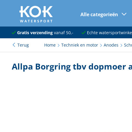
Alle categorieën
naar hoofdinhoud
Navigatie
Gratis verzending
vanaf 50,-
Echte watersportwinke
Terug
Home
Techniek en motor
Anodes
Sch
Dekuitrusting
Ankeren en afmeren
Allpa Borgring tbv dopmoer
Onderhoud en verf
Elektra
Kleding en schoenen
Sanitair
Kajuit en kombuis