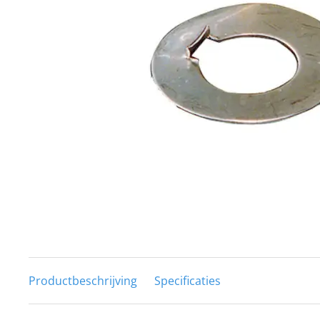
Techniek en motor
Tuigage en dekbeslag
Veiligheid
Boten, toebehoren en fun
Meubels en lifestyle
SALE
Productbeschrijving
Specificaties