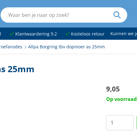
Kunnen we 
l
Klantwaardering 9.2
Kosteloos retour
roefanodes
Allpa Borgring tbv dopmoer as 25mm
 as 25mm
9,05
Op voorraad