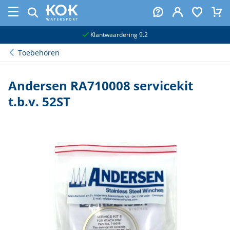
naar hoofdinhoud
Klantwaardering 9.2
Toebehoren
Andersen RA710008 servicekit
t.b.v. 52ST