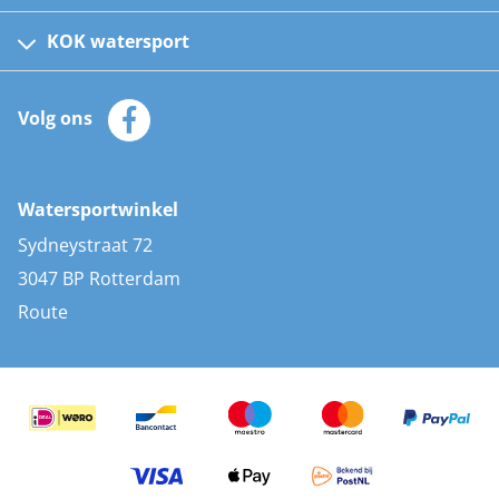
Fusion bootradio's
Kinder reddingsvesten
KOK watersport
Watersportwinkel
Automatische reddingsvesten
Klantenservice
Zeilkleding
Volg ons
Merken
Zonnepanelen
Bootaccessoires
Bootlakken
Vacatures
AIS transponders
Watersportwinkel
Advies & uitleg
Stootwillen en fenders
Sydneystraat 72
Bootkussens
3047 BP Rotterdam
Zwemtrappen
Route
Navigatieverlichting