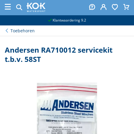
naar hoofdinhoud
Klantwaardering 9.2
Toebehoren
Andersen RA710012 servicekit
t.b.v. 58ST