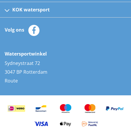
Fusion bootradio's
Kinder reddingsvesten
KOK watersport
Watersportwinkel
Automatische reddingsvesten
Klantenservice
Zeilkleding
Volg ons
Merken
Zonnepanelen
Bootaccessoires
Bootlakken
Vacatures
AIS transponders
Watersportwinkel
Advies & uitleg
Stootwillen en fenders
Sydneystraat 72
Bootkussens
3047 BP Rotterdam
Zwemtrappen
Route
Navigatieverlichting