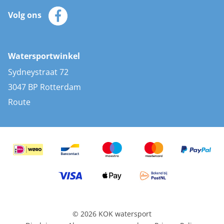
Klantenservice
Zeilkleding
Volg ons
Merken
Zonnepanelen
Bootaccessoires
Bootlakken
Vacatures
AIS transponders
Watersportwinkel
Advies & uitleg
Stootwillen en fenders
Sydneystraat 72
Bootkussens
3047 BP Rotterdam
Zwemtrappen
Route
Navigatieverlichting
© 2026 KOK watersport