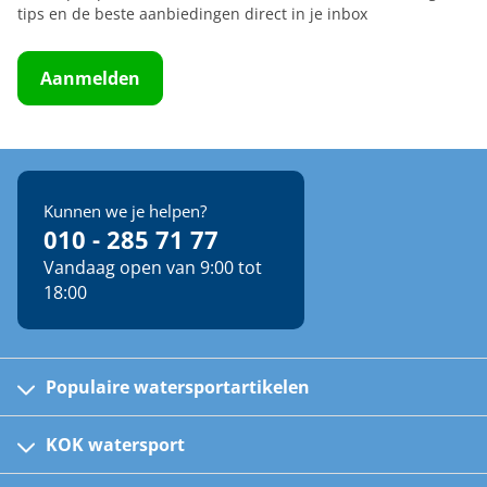
tips en de beste aanbiedingen direct in je inbox
Aanmelden
Kunnen we je helpen?
010 - 285 71 77
Vandaag open van 9:00 tot
18:00
Populaire watersportartikelen
Fusion bootradio's
Kinder reddingsvesten
KOK watersport
Watersportwinkel
Automatische reddingsvesten