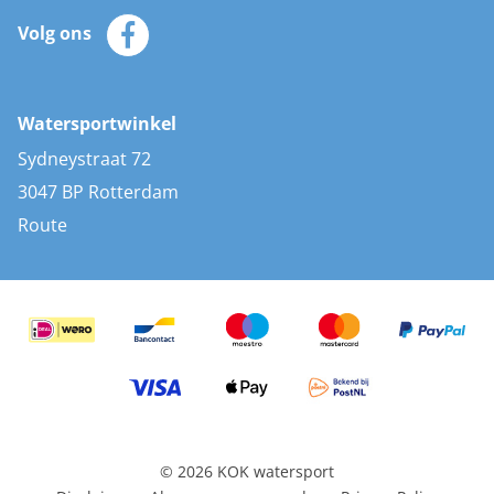
Klantenservice
Zeilkleding
Volg ons
Merken
Zonnepanelen
Bootaccessoires
Bootlakken
Vacatures
AIS transponders
Watersportwinkel
Advies & uitleg
Stootwillen en fenders
Sydneystraat 72
Bootkussens
3047 BP Rotterdam
Zwemtrappen
Route
Navigatieverlichting
© 2026 KOK watersport