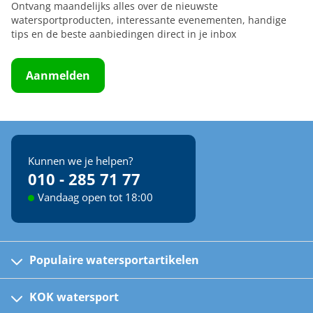
Ontvang maandelijks alles over de nieuwste
watersportproducten, interessante evenementen, handige
tips en de beste aanbiedingen direct in je inbox
Aanmelden
Kunnen we je helpen?
010 - 285 71 77
Vandaag open tot 18:00
Populaire watersportartikelen
Fusion bootradio's
Kinder reddingsvesten
KOK watersport
Watersportwinkel