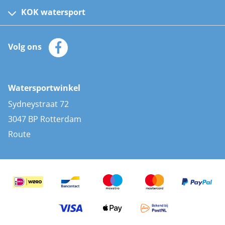
Kinder reddingsvesten
KOK watersport
Watersportwinkel
Automatische reddingsvesten
Klantenservice
Zeilkleding
Volg ons
Merken
Zonnepanelen
Bootaccessoires
Bootlakken
Vacatures
AIS transponders
Watersportwinkel
Advies & uitleg
Stootwillen en fenders
Sydneystraat 72
Bootkussens
3047 BP Rotterdam
Zwemtrappen
Route
Navigatieverlichting