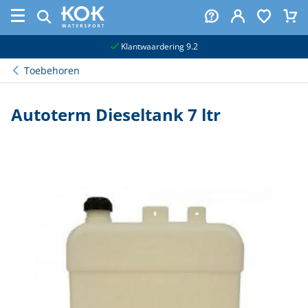
naar hoofdinhoud
Klantwaardering 9.2
Toebehoren
Autoterm Dieseltank 7 ltr