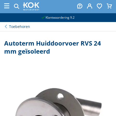
naar hoofdinhoud
Klantwaardering 9.2
Toebehoren
Autoterm Huiddoorvoer RVS 24
mm geïsoleerd