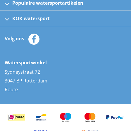
Populaire watersportartikelen
Fusion bootradio's
Kinder reddingsvesten
KOK watersport
Watersportwinkel
Automatische reddingsvesten
Klantenservice
Zeilkleding
Volg ons
Merken
Zonnepanelen
Bootaccessoires
Bootlakken
Vacatures
AIS transponders
Watersportwinkel
Advies & uitleg
Stootwillen en fenders
Sydneystraat 72
Bootkussens
3047 BP Rotterdam
Zwemtrappen
Route
Navigatieverlichting