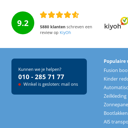
9.2
5880 klanten
schreven een
review op
KiyOh
Populaire 
Kunnen we je helpen?
Fusion boo
010 - 285 71 77
Kinder red
Winkel is gesloten: mail ons
Automatisc
Zeilkleding
Zonnepane
Bootlakken
AIS transp