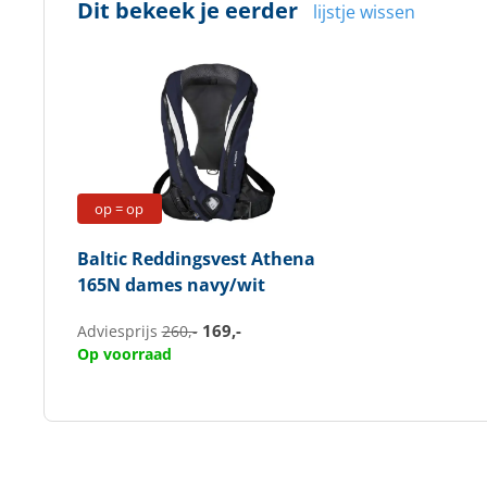
Dit bekeek je eerder
lijstje wissen
op = op
Baltic
Reddingsvest Athena
165N dames navy/wit
169,-
Adviesprijs
260,-
Op voorraad