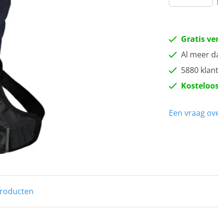
Gratis ve
Al meer d
5880 klan
Kosteloos
Een vraag ove
producten