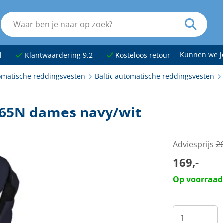
Kunnen we 
l
Klantwaardering 9.2
Kosteloos retour
omatische reddingsvesten
Baltic automatische reddingsvesten
165N dames navy/wit
Adviesprijs
26
169,-
Op voorraad