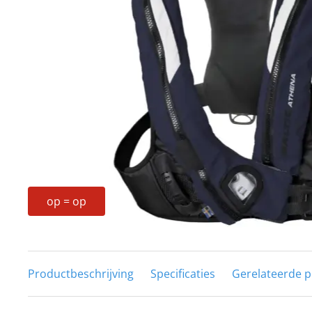
Techniek en motor
Tuigage en dekbeslag
Veiligheid
Boten, toebehoren en fun
Meubels en lifestyle
SALE
op = op
Productbeschrijving
Specificaties
Gerelateerde 