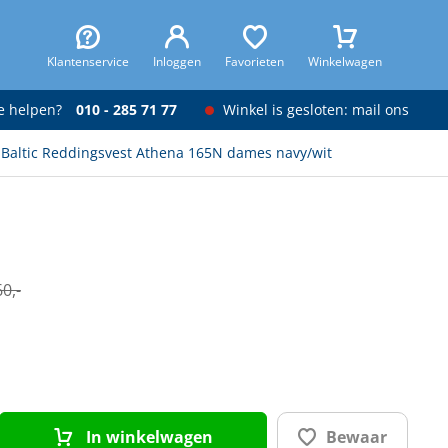
Klantenservice
Inloggen
Favorieten
Winkelwagen
je helpen?
010 - 285 71 77
Winkel is gesloten: mail ons
Baltic Reddingsvest Athena 165N dames navy/wit
0,-
In winkelwagen
Bewaar