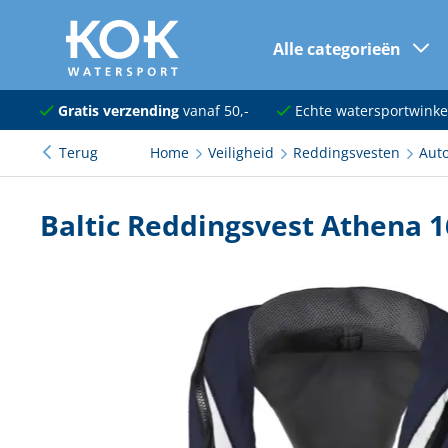
Alle categorieën
naar hoofdinhoud
Navigatie
Gratis verzending
vanaf 50,-
Echte watersportwinke
Terug
Home
Veiligheid
Reddingsvesten
Aut
Dekuitrusting
Ankeren en afmeren
Baltic Reddingsvest Athena 
Onderhoud en verf
Elektra
Kleding en schoenen
Sanitair
Kajuit en kombuis