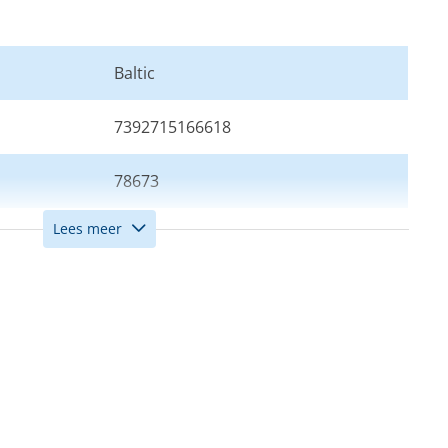
Baltic
7392715166618
78673
Lees meer
165N