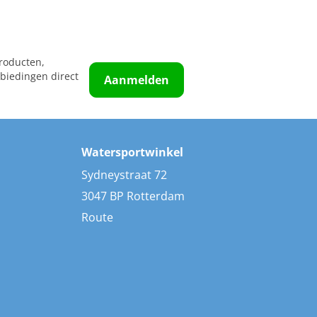
roducten,
biedingen direct
Aanmelden
Watersportwinkel
Sydneystraat 72
3047 BP Rotterdam
Route