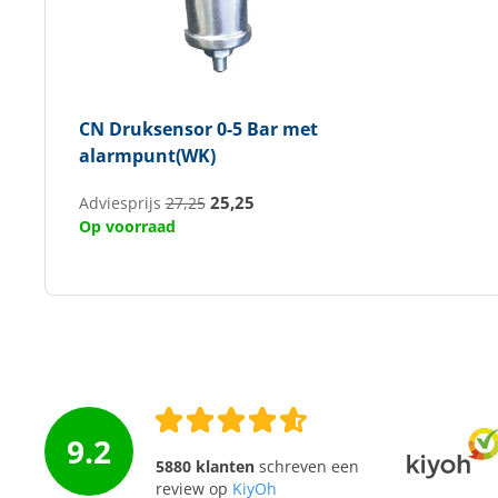
CN
Druksensor 0-5 Bar met
alarmpunt(WK)
25,25
Adviesprijs
27,25
Op voorraad
9.2
5880 klanten
schreven een
review op
KiyOh