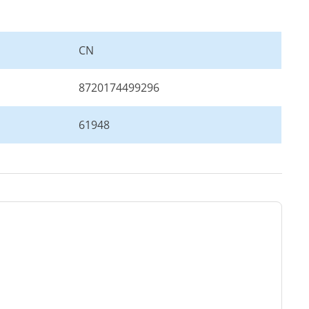
CN
8720174499296
61948