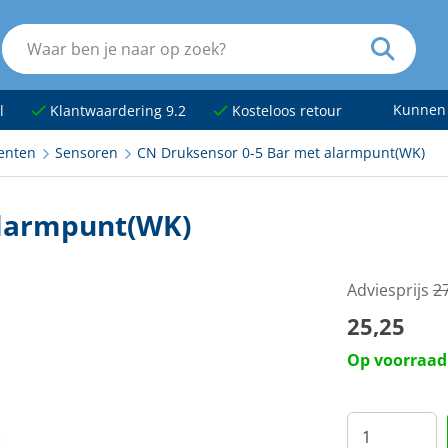
Kunnen
l
Klantwaardering 9.2
Kosteloos retour
enten
Sensoren
CN Druksensor 0-5 Bar met alarmpunt(WK)
alarmpunt(WK)
Adviesprijs
2
25,25
Op voorraad