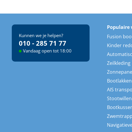
Populaire 
Kunnen we je helpen?
Fusion boo
010 - 285 71 77
Kinder red
Vandaag open tot 18:00
Automatisc
Zeilkleding
Zonnepane
Bootlakken
AIS transp
Stootwillen
Bootkusse
Zwemtrap
Navigatieve