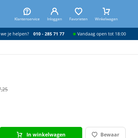
Klantenservice
Inloggen
Favorieten
Winkelwagen
 we je helpen?
010 - 285 71 77
Vandaag open tot 18:00
7,25
In winkelwagen
Bewaar