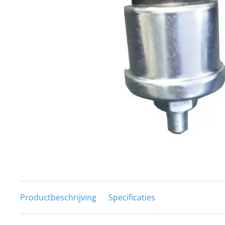
Techniek en motor
Tuigage en dekbeslag
Veiligheid
Boten, toebehoren en fun
Meubels en lifestyle
SALE
Productbeschrijving
Specificaties