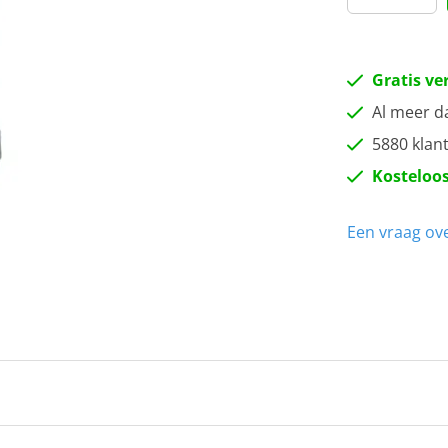
Gratis ve
Al meer d
5880 klan
Kosteloos
Een vraag ove