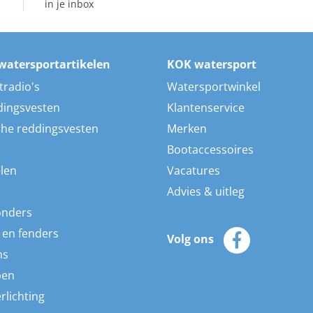
in je inbox
watersportartikelen
KOK watersport
tradio's
Watersportwinkel
dingsvesten
Klantenservice
he reddingsvesten
Merken
Bootaccessoires
len
Vacatures
Advies & uitleg
onders
 en fenders
Volg ons
ns
pen
rlichting