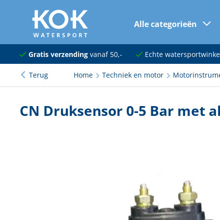
Alle categorieën
naar hoofdinhoud
Navigatie
Gratis verzending
vanaf 50,-
Echte watersportwinke
Terug
Home
Techniek en motor
Motorinstrum
Dekuitrusting
Ankeren en afmeren
CN Druksensor 0-5 Bar met 
Onderhoud en verf
Elektra
Kleding en schoenen
Sanitair
Kajuit en kombuis