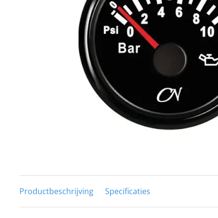
Techniek en motor
Tuigage en dekbeslag
Veiligheid
Boten, toebehoren en fun
Meubels en lifestyle
SALE
Productbeschrijving
Specificaties