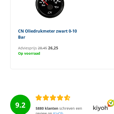
CN
Oliedrukmeter zwart 0-10
Bar
26,25
Adviesprijs
28,45
Op voorraad
9.2
5880 klanten
schreven een
review op
KiyOh