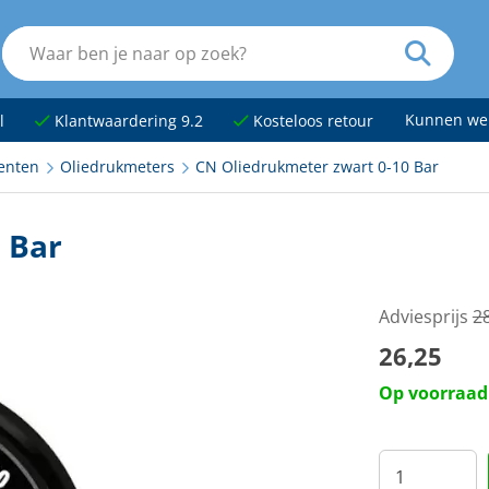
Kunnen we
l
Klantwaardering 9.2
Kosteloos retour
enten
Oliedrukmeters
CN Oliedrukmeter zwart 0-10 Bar
 Bar
Adviesprijs
2
26,25
Op voorraad