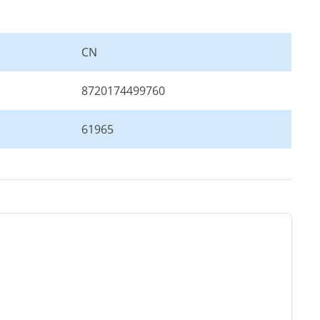
CN
8720174499760
61965