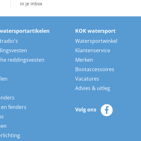
in je inbox
watersportartikelen
KOK watersport
tradio's
Watersportwinkel
dingsvesten
Klantenservice
he reddingsvesten
Merken
Bootaccessoires
len
Vacatures
Advies & uitleg
onders
 en fenders
Volg ons
ns
pen
rlichting