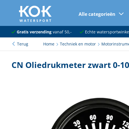
Alle categorieën
naar hoofdinhoud
Navigatie
Gratis verzending
vanaf 50,-
Echte watersportwinke
Terug
Home
Techniek en motor
Motorinstrum
Dekuitrusting
Ankeren en afmeren
CN Oliedrukmeter zwart 0-10
Onderhoud en verf
Elektra
Kleding en schoenen
Sanitair
Kajuit en kombuis