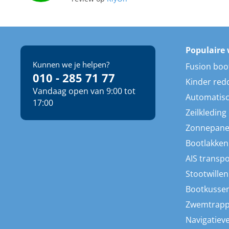
Populaire 
Kunnen we je helpen?
Fusion boo
010 - 285 71 77
Kinder red
Vandaag open van 9:00 tot
Automatisc
17:00
Zeilkleding
Zonnepane
Bootlakken
AIS transp
Stootwillen
Bootkusse
Zwemtrap
Navigatieve