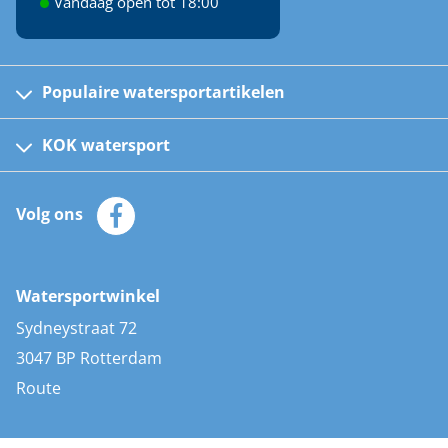
Vandaag open tot 18:00
Populaire watersportartikelen
Fusion bootradio's
Kinder reddingsvesten
KOK watersport
Watersportwinkel
Automatische reddingsvesten
Klantenservice
Zeilkleding
Volg ons
Merken
Zonnepanelen
Bootaccessoires
Bootlakken
Vacatures
AIS transponders
Watersportwinkel
Advies & uitleg
Stootwillen en fenders
Sydneystraat 72
Bootkussens
3047 BP Rotterdam
Zwemtrappen
Route
Navigatieverlichting