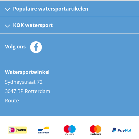
Populaire watersportartikelen
Fusion bootradio's
Kinder reddingsvesten
KOK watersport
Watersportwinkel
Automatische reddingsvesten
Klantenservice
Zeilkleding
Volg ons
Merken
Zonnepanelen
Bootaccessoires
Bootlakken
Vacatures
AIS transponders
Watersportwinkel
Advies & uitleg
Stootwillen en fenders
Sydneystraat 72
Bootkussens
3047 BP Rotterdam
Zwemtrappen
Route
Navigatieverlichting