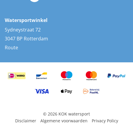
Zonnepanelen
Bootaccessoires
Bootlakken
Vacatures
AIS transponders
Watersportwinkel
Advies & uitleg
Stootwillen en fenders
Sydneystraat 72
Bootkussens
3047 BP Rotterdam
Zwemtrappen
Route
Navigatieverlichting
© 2026 KOK watersport
Disclaimer
Algemene voorwaarden
Privacy Policy