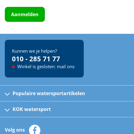
Aanmelden
Kunnen we je helpen?
010 - 285 71 77
Winkel is gesloten: mail ons
Populaire watersportartikelen
Fusion bootradio's
Kinder reddingsvesten
KOK watersport
Watersportwinkel
Automatische reddingsvesten
Klantenservice
Zeilkleding
Volg ons
Merken