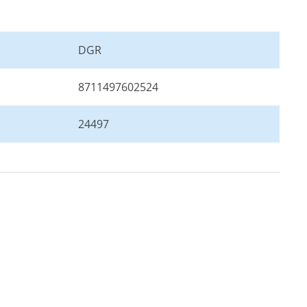
DGR
8711497602524
24497