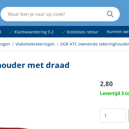
Kunnen we
l
Klantwaardering 9.2
Kosteloos retour
ingen
Vlaksteekzekeringen
DGR ATC zwevende zekeringhouder
houder met draad
2,80
Levertijd 3 