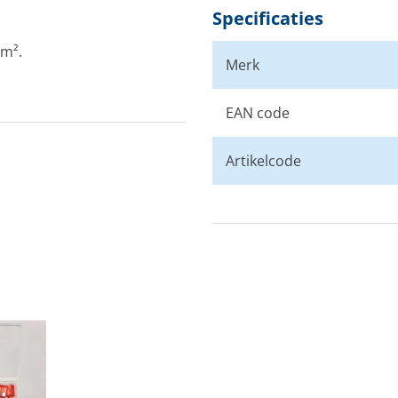
Specificaties
mm².
Merk
EAN code
Artikelcode