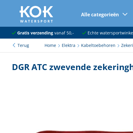
Alle categorieën
naar hoofdinhoud
Navigatie
Gratis verzending
vanaf 50,-
Echte watersportwinke
Terug
Home
Elektra
Kabeltoebehoren
Zeker
Dekuitrusting
Ankeren en afmeren
DGR ATC zwevende zekering
Onderhoud en verf
Elektra
Kleding en schoenen
Sanitair
Kajuit en kombuis