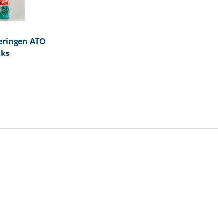
eringen ATO
uks