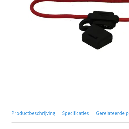
Techniek en motor
Tuigage en dekbeslag
Veiligheid
Boten, toebehoren en fun
Meubels en lifestyle
SALE
Productbeschrijving
Specificaties
Gerelateerde 