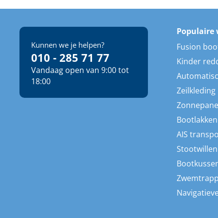
Populaire 
Kunnen we je helpen?
Fusion boo
010 - 285 71 77
Kinder red
Vandaag open van 9:00 tot
Automatisc
18:00
Zeilkleding
Zonnepane
Bootlakken
AIS transp
Stootwillen
Bootkusse
Zwemtrap
Navigatieve