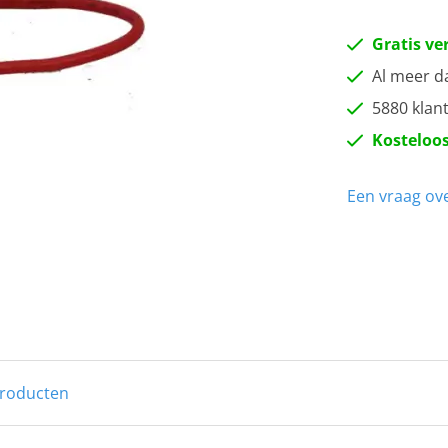
Gratis ve
Al meer d
5880 klan
Kosteloos
Een vraag ove
producten