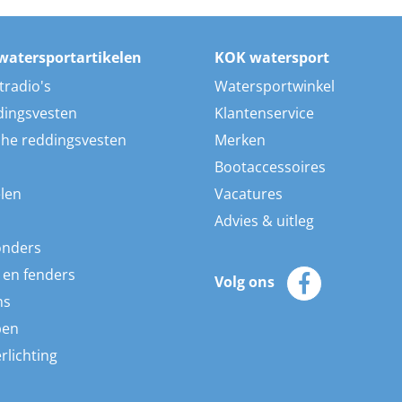
watersportartikelen
KOK watersport
tradio's
Watersportwinkel
dingsvesten
Klantenservice
he reddingsvesten
Merken
Bootaccessoires
len
Vacatures
Advies & uitleg
onders
 en fenders
Volg ons
ns
pen
rlichting