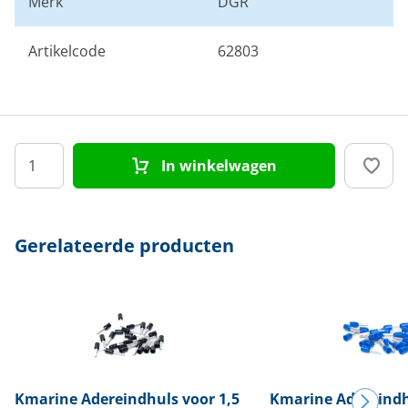
Merk
DGR
Artikelcode
62803
In winkelwagen
Gerelateerde producten
Kmarine
Adereindhuls voor 1,5
Kmarine
Adereindh