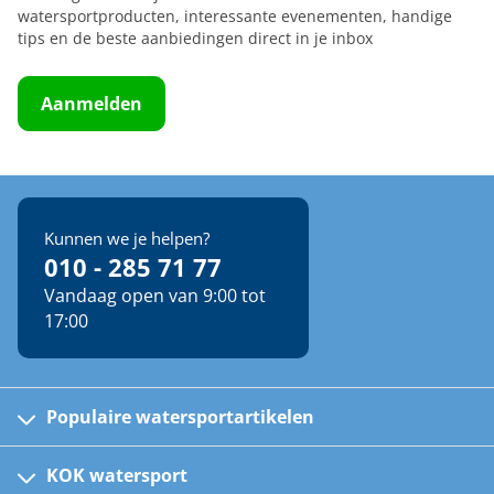
watersportproducten, interessante evenementen, handige
tips en de beste aanbiedingen direct in je inbox
Aanmelden
Kunnen we je helpen?
010 - 285 71 77
Vandaag open van 9:00 tot
17:00
Populaire watersportartikelen
Fusion bootradio's
Kinder reddingsvesten
KOK watersport