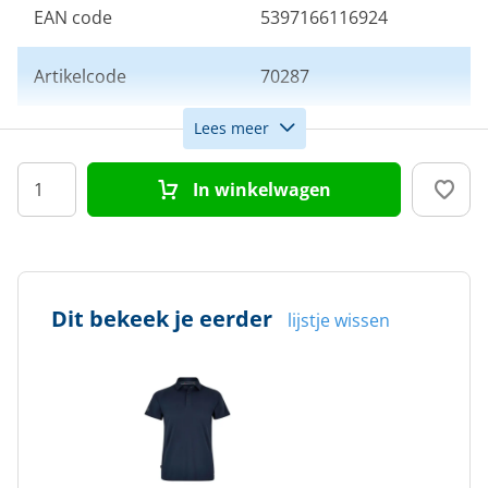
EAN code
5397166116924
Artikelcode
70287
Lees meer
Maat
M
In winkelwagen
Kleur
Blauw
Doelgroep
Heren
Dit bekeek je eerder
lijstje wissen