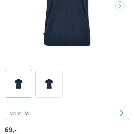
Maat :
M
69,-