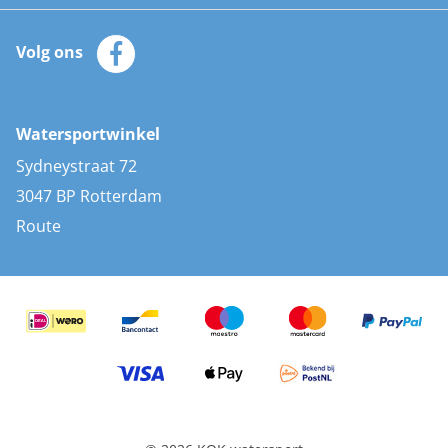
Watersportwinkel
Automatische reddingsvesten
Klantenservice
Zeilkleding
Volg ons
Merken
Zonnepanelen
Bootaccessoires
Bootlakken
Vacatures
AIS transponders
Watersportwinkel
Advies & uitleg
Stootwillen en fenders
Sydneystraat 72
Bootkussens
3047 BP Rotterdam
Zwemtrappen
Route
Navigatieverlichting