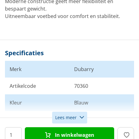
Moderne constructie geeft meer flexibiliteit en
bespaart gewicht.
Uitneembaar voetbed voor comfort en stabiliteit.
Specificaties
Merk
Dubarry
Artikelcode
70360
Kleur
Blauw
Lees meer
Doelgroep
Heren
In winkelwagen
Maat
38