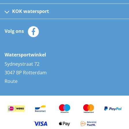
Fusion bootradio's
Kinder reddingsvesten
KOK watersport
Watersportwinkel
Automatische reddingsvesten
Klantenservice
Zeilkleding
Volg ons
Merken
Zonnepanelen
Bootaccessoires
Bootlakken
Vacatures
AIS transponders
Watersportwinkel
Advies & uitleg
Stootwillen en fenders
Sydneystraat 72
Bootkussens
3047 BP Rotterdam
Zwemtrappen
Route
Navigatieverlichting