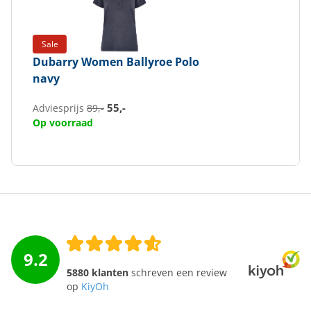
Sale
Dubarry
Women Ballyroe Polo
navy
55,-
Adviesprijs
89,-
Op voorraad
9.2
5880 klanten
schreven een review
op
KiyOh