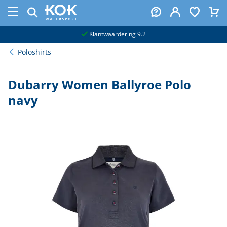
naar hoofdinhoud
Klantwaardering 9.2
Poloshirts
Dubarry Women Ballyroe Polo
navy