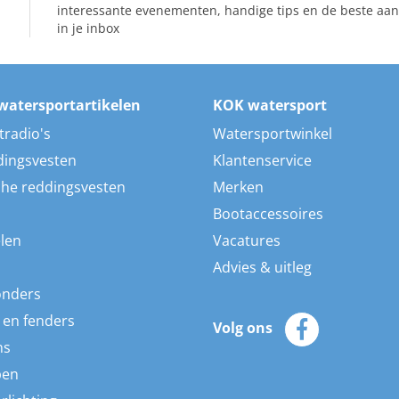
interessante evenementen, handige tips en de beste aan
in je inbox
watersportartikelen
KOK watersport
tradio's
Watersportwinkel
dingsvesten
Klantenservice
he reddingsvesten
Merken
Bootaccessoires
len
Vacatures
Advies & uitleg
onders
 en fenders
Volg ons
ns
pen