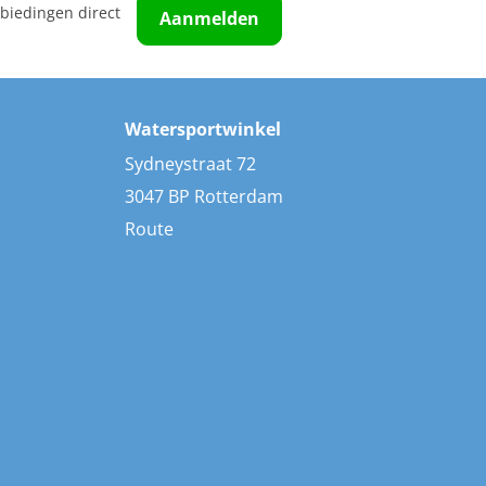
biedingen direct
Aanmelden
Watersportwinkel
Sydneystraat 72
3047 BP Rotterdam
Route