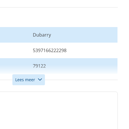
Dubarry
5397166222298
79122
Lees meer
36
Blauw
Dames