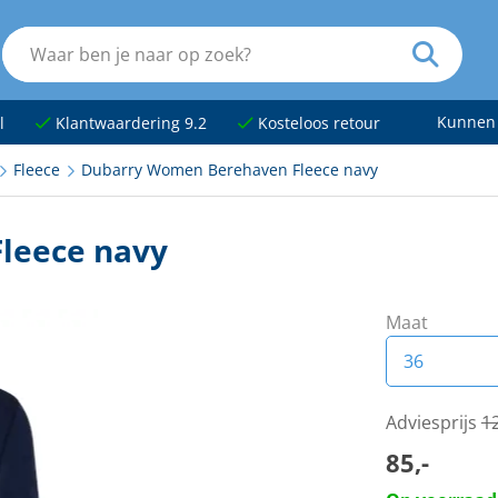
Kunnen
l
Klantwaardering 9.2
Kosteloos retour
Fleece
Dubarry Women Berehaven Fleece navy
leece navy
Maat
36
36
Adviesprijs
12
85,-
38