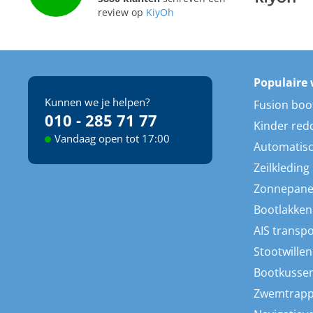
review op
KiyOh
Populaire 
Kunnen we je helpen?
Fusion boo
010 - 285 71 77
Kinder red
Vandaag open tot 17:00
Automatisc
Zeilkleding
Zonnepane
Bootlakken
AIS transp
Stootwillen
Bootkusse
Zwemtrap