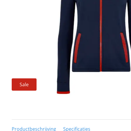
Techniek en motor
Tuigage en dekbeslag
Veiligheid
Boten, toebehoren en fun
Meubels en lifestyle
SALE
Sale
Productbeschrijving
Specificaties