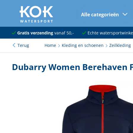
Alle categorieën
naar hoofdinhoud
Navigatie
Gratis verzending
vanaf 50,-
Echte watersportwinke
Terug
Home
Kleding en schoenen
Zeilkleding
Dekuitrusting
Ankeren en afmeren
Dubarry Women Berehaven F
Onderhoud en verf
Elektra
Kleding en schoenen
Sanitair
Kajuit en kombuis