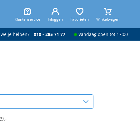
Klantenservice
Inloggen
Favorieten
Winkelwagen
 we je helpen?
010 - 285 71 77
Vandaag open tot 17:00
9,-