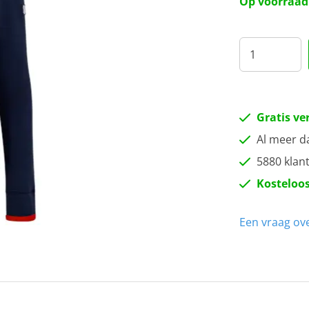
Op voorraad
40
42
Gratis ve
Al meer d
5880 klan
Kosteloos
Een vraag ove