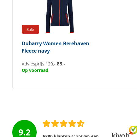
Sale
Dubarry
Women Berehaven
Fleece navy
85,-
Adviesprijs
129,-
Op voorraad
9.2
5880 klanten
schreven een