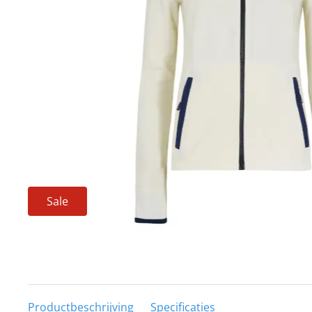
Techniek en motor
Tuigage en dekbeslag
Veiligheid
Boten, toebehoren en fun
Meubels en lifestyle
SALE
Sale
Productbeschrijving
Specificaties