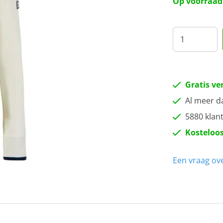
Op voorraad
40
42
44
Gratis ve
Al meer d
5880 klan
Kosteloos
Een vraag ove