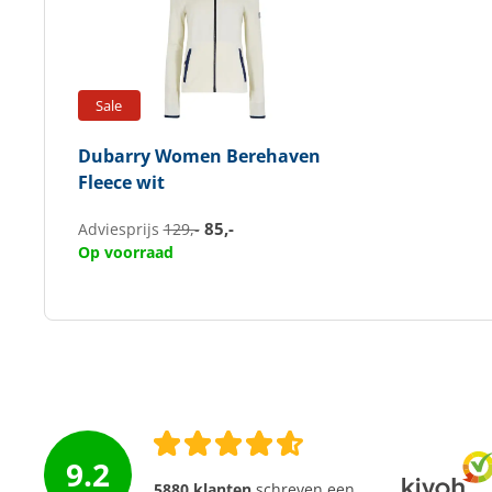
Sale
Dubarry
Women Berehaven
Fleece wit
85,-
Adviesprijs
129,-
Op voorraad
9.2
5880 klanten
schreven een