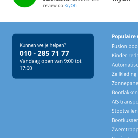
review op
KiyOh
Populaire 
Kunnen we je helpen?
Fusion boo
010 - 285 71 77
Kinder red
Vandaag open van 9:00 tot
Automatisc
17:00
Zeilkleding
Zonnepane
Bootlakken
AIS transp
Stootwillen
Bootkusse
Zwemtrap