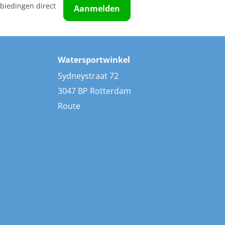
biedingen direct
Aanmelden
Watersportwinkel
Sydneystraat 72
3047 BP Rotterdam
Route