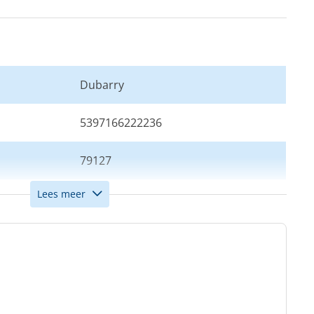
Dubarry
5397166222236
79127
Lees meer
36
Wit
Dames