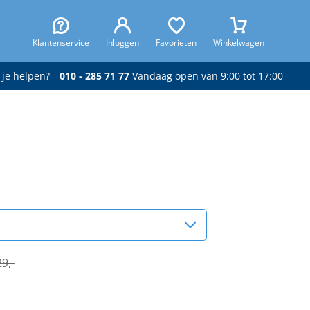
Klantenservice
Inloggen
Favorieten
Winkelwagen
 je helpen?
010 - 285 71 77
Vandaag open van 9:00 tot 17:00
9,-