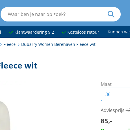
Kunnen we
l
Klantwaardering 9.2
Kosteloos retour
Fleece
Dubarry Women Berehaven Fleece wit
leece wit
Maat
36
36
Adviesprijs
12
85,-
38