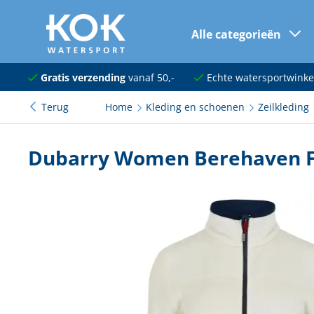
Alle categorieën
naar hoofdinhoud
Navigatie
Gratis verzending
vanaf 50,-
Echte watersportwinke
Terug
Home
Kleding en schoenen
Zeilkleding
Dekuitrusting
Ankeren en afmeren
Dubarry Women Berehaven F
Onderhoud en verf
Elektra
Kleding en schoenen
Sanitair
Kajuit en kombuis