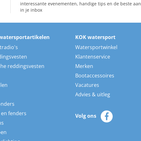
interessante evenementen, handige tips en de beste aan
in je inbox
watersportartikelen
KOK watersport
tradio's
Watersportwinkel
dingsvesten
Klantenservice
he reddingsvesten
Merken
Bootaccessoires
len
Vacatures
Advies & uitleg
onders
 en fenders
Volg ons
ns
pen