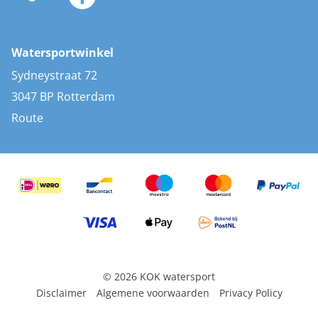
Merken
Zonnepanelen
Bootaccessoires
Bootlakken
Vacatures
AIS transponders
Watersportwinkel
Advies & uitleg
Stootwillen en fenders
Sydneystraat 72
Bootkussens
3047 BP Rotterdam
Zwemtrappen
Route
Navigatieverlichting
© 2026 KOK watersport
Disclaimer
Algemene voorwaarden
Privacy Policy