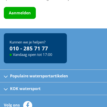
Aanmelden
Kunnen we je helpen?
010 - 285 71 77
Vandaag open tot 17:00
Populaire watersportartikelen
Fusion bootradio's
Kinder reddingsvesten
KOK watersport
Watersportwinkel
Automatische reddingsvesten
Klantenservice
Zeilkleding
Volg ons