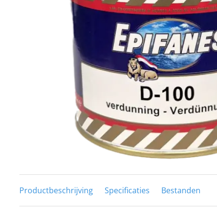
Techniek en motor
Tuigage en dekbeslag
Veiligheid
Boten, toebehoren en fun
Meubels en lifestyle
SALE
Productbeschrijving
Specificaties
Bestanden