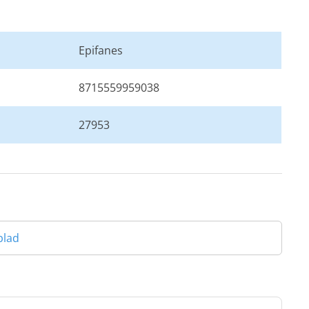
Epifanes
8715559959038
27953
blad