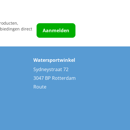
roducten,
biedingen direct
Aanmelden
Watersportwinkel
Sydneystraat 72
3047 BP Rotterdam
Route