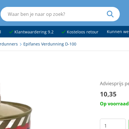
Kunnen we
l
Klantwaardering 9.2
Kosteloos retour
rdunners
Epifanes Verdunning D-100
Adviesprijs p
10,35
Op voorraad