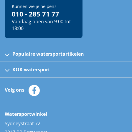
Kunnen we je helpen?
010 - 285 71 77
Vandaag open van 9:00 tot
18:00
Populaire watersportartikelen
Fusion bootradio's
Kinder reddingsvesten
KOK watersport
Watersportwinkel
Automatische reddingsvesten
Klantenservice
Zeilkleding
Volg ons
Merken
Zonnepanelen
Bootaccessoires
Bootlakken
Vacatures
AIS transponders
Watersportwinkel
Advies & uitleg
Stootwillen en fenders
Sydneystraat 72
Bootkussens