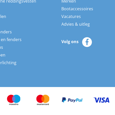
he reddingsvesten
Merken
Bootaccessoires
len
Vacatures
Advies & uitleg
onders
 en fenders
Volg ons
ns
pen
rlichting