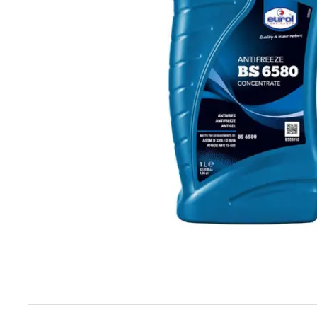
Techniek en motor
Tuigage en dekbeslag
Veiligheid
Boten, toebehoren en fun
Meubels en lifestyle
SALE