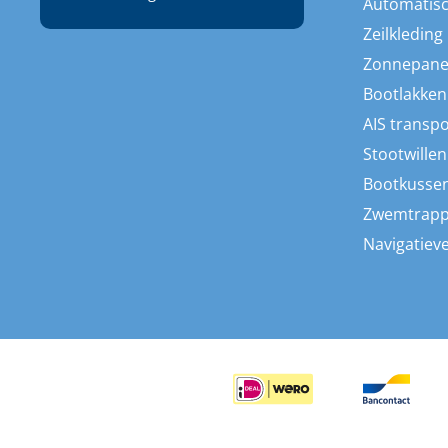
Automatisc
Zeilkleding
Zonnepane
Bootlakken
AIS transp
Stootwillen
Bootkusse
Zwemtrap
Navigatieve