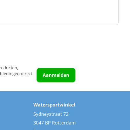
roducten,
biedingen direct
Aanmelden
Watersportwinkel
Sydneystraat 72
3047 BP Rotterdam