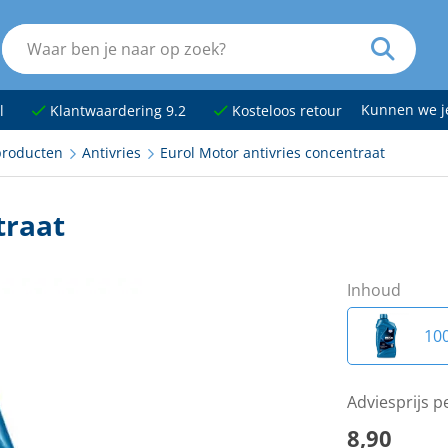
Kunnen we 
l
Klantwaardering 9.2
Kosteloos retour
roducten
Antivries
Eurol Motor antivries concentraat
traat
Inhoud
10
Adviesprijs 
8,90