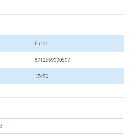
Eurol
8712569000507
17450
d