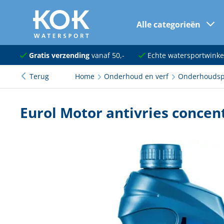
Alle categorieën
naar hoofdinhoud
Navigatie
Gratis verzending
vanaf 50,-
Echte watersportwinke
Terug
Home
Onderhoud en verf
Onderhoudsp
Dekuitrusting
Ankeren en afmeren
Eurol Motor antivries concen
Onderhoud en verf
Elektra
Kleding en schoenen
Sanitair
Kajuit en kombuis