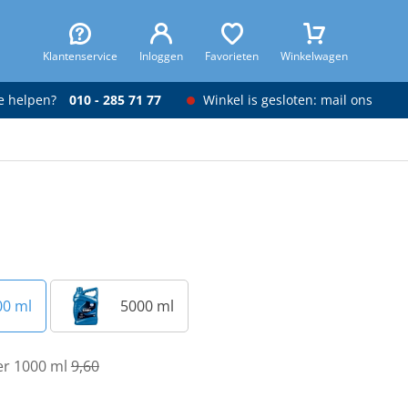
Klantenservice
Inloggen
Favorieten
Winkelwagen
je helpen?
010 - 285 71 77
Winkel is gesloten: mail ons
00 ml
5000 ml
per 1000 ml
9,60