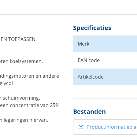
Specificaties
EMEN TOEPASSEN.
Merk
EAN code
oten koelsystemen.
andingsmotoren en andere
Artikelcode
lycol
en schuimvorming.
 een concentratie van 25%
Bestanden
en legeringen hiervan.
Productinformatiebla