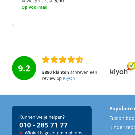
8,90
Adviesprijs
9,60
Op voorraad
9.2
5880 klanten
schreven een
review op
KiyOh
Populaire 
Kunnen we je helpen?
Fusion boo
010 - 285 71 77
Kinder red
Winkel is gesloten: mail ons