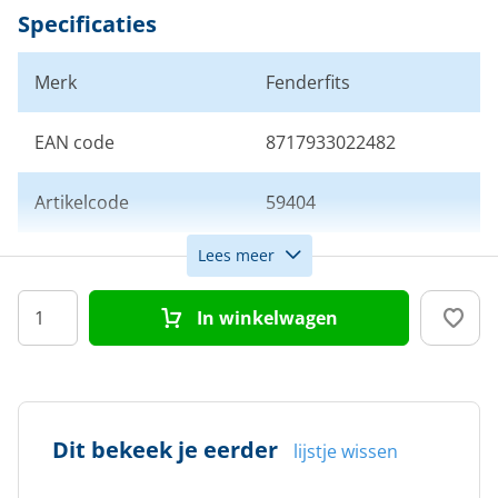
Specificaties
Merk
Fenderfits
EAN code
8717933022482
Artikelcode
59404
Lees meer
Kleur
Bordeaux
In winkelwagen
Afmeting
21 x 76 cm
Dit bekeek je eerder
lijstje wissen