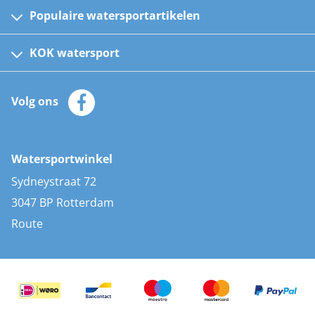
Populaire watersportartikelen
Fusion bootradio's
Kinder reddingsvesten
KOK watersport
Watersportwinkel
Automatische reddingsvesten
Klantenservice
Zeilkleding
Volg ons
Merken
Zonnepanelen
Bootaccessoires
Bootlakken
Vacatures
AIS transponders
Watersportwinkel
Advies & uitleg
Stootwillen en fenders
Sydneystraat 72
Bootkussens
3047 BP Rotterdam
Zwemtrappen
Route
Navigatieverlichting