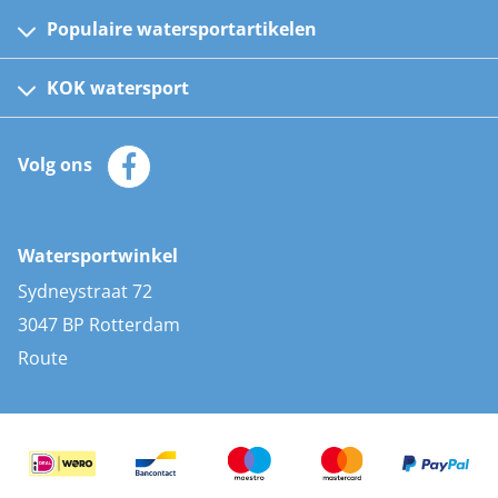
Populaire watersportartikelen
Fusion bootradio's
Kinder reddingsvesten
KOK watersport
Watersportwinkel
Automatische reddingsvesten
Klantenservice
Zeilkleding
Volg ons
Merken
Zonnepanelen
Bootaccessoires
Bootlakken
Vacatures
AIS transponders
Watersportwinkel
Advies & uitleg
Stootwillen en fenders
Sydneystraat 72
Bootkussens
3047 BP Rotterdam
Zwemtrappen
Route
Navigatieverlichting