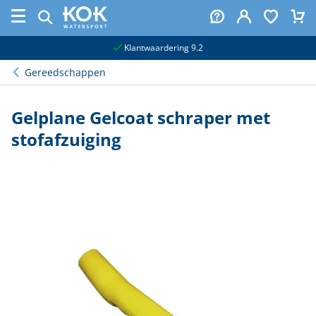
naar hoofdinhoud
Klantwaardering 9.2
Gereedschappen
Gelplane Gelcoat schraper met
stofafzuiging