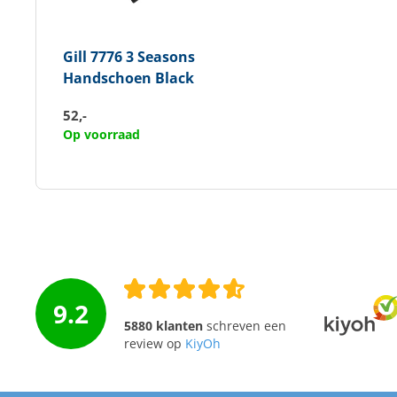
Gill
7776 3 Seasons
Handschoen Black
52,-
Op voorraad
9.2
5880 klanten
schreven een
review op
KiyOh