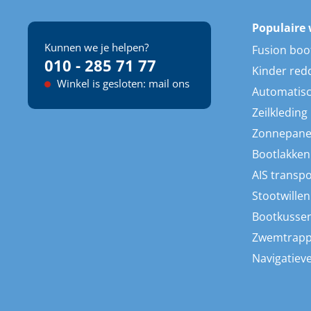
Populaire 
Kunnen we je helpen?
Fusion boo
010 - 285 71 77
Kinder red
Winkel is gesloten: mail ons
Automatisc
Zeilkleding
Zonnepane
Bootlakken
AIS transp
Stootwillen
Bootkusse
Zwemtrap
Navigatieve