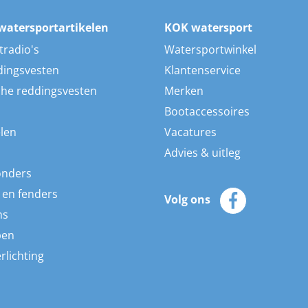
watersportartikelen
KOK watersport
tradio's
Watersportwinkel
dingsvesten
Klantenservice
he reddingsvesten
Merken
Bootaccessoires
len
Vacatures
Advies & uitleg
onders
 en fenders
Volg ons
ns
pen
rlichting