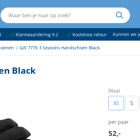
Kunnen we 
l
Klantwaardering 9.2
Kosteloos retour
hoenen
Gill 7776 3 Seasons Handschoen Black
en Black
Maat
XS
S
per paar
52,-