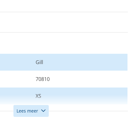
Gill
70810
XS
Lees meer
Zwart
Uniseks