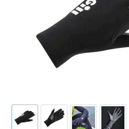
Techniek en motor
Tuigage en dekbeslag
Veiligheid
Boten, toebehoren en fun
Meubels en lifestyle
SALE