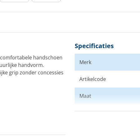
Specificaties
e comfortabele handschoen
Merk
uurlijke handvorm.
jke grip zonder concessies
Artikelcode
Maat
Kleur
Doelgroep