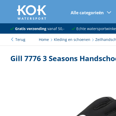
Alle categorieën
naar hoofdinhoud
Navigatie
Gratis verzending
vanaf 50,-
Echte watersportwinke
Terug
Home
Kleding en schoenen
Zeilhandsc
Dekuitrusting
Ankeren en afmeren
Gill 7776 3 Seasons Handscho
Onderhoud en verf
Elektra
Kleding en schoenen
Sanitair
Kajuit en kombuis