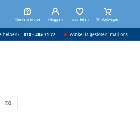
Klantenservice
Inloggen
Favorieten
Winkelwagen
je helpen?
010 - 285 71 77
Winkel is gesloten: mail ons
2XL